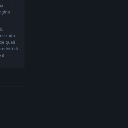
na
pagina
e.
ostruito
ie quali
rodotti di
 il
Reply