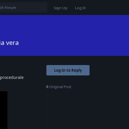
Sign Up
Log In
ia vera
Log In to Reply
 procedurale
Original Post