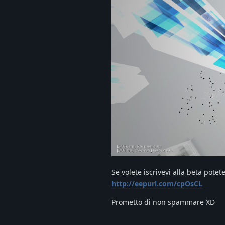
Se volete iscrivevi alla beta potet
http://eepurl.com/cpOsCL
Prometto di non spammare XD