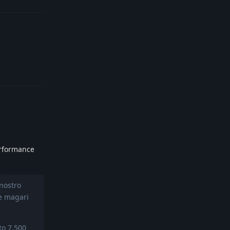
Reply
erformance
nostro
he magari
to 7.500