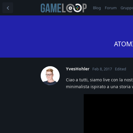
Blog
Forum
Grupp
ATOMIN
YvesHohler
Feb 8, 2017
Edited
Ciao a tutti, siamo live con la 
minimalista ispirato a una storia 