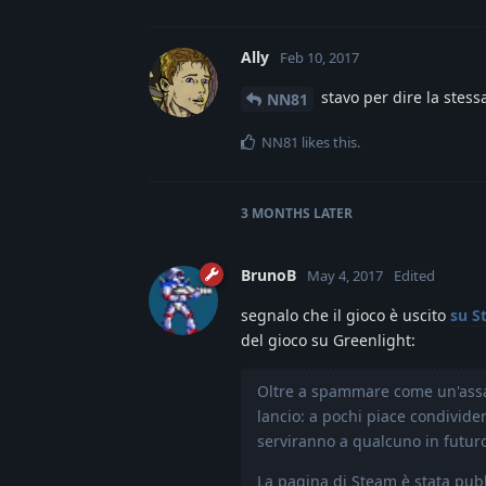
Ally
Feb 10, 2017
stavo per dire la stessa
NN81
NN81
likes this
.
3 MONTHS
LATER
BrunoB
May 4, 2017
Edited
segnalo che il gioco è uscito
su S
del gioco su Greenlight:
Oltre a spammare come un'assas
lancio: a pochi piace condivide
serviranno a qualcuno in futuro
La pagina di Steam è stata pubbl