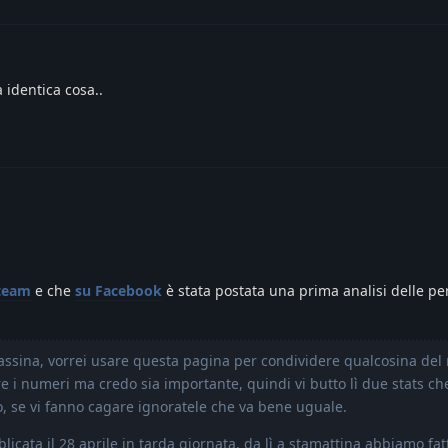
 identica cosa..
team
e che
su Facebook
è stata postata una prima analisi delle p
sina, vorrei usare questa pagina per condividere qualcosina del 
re i numeri ma credo sia importante, quindi vi butto lì due stats c
, se vi fanno cagare ignoratele che va bene uguale.
icata il 28 aprile in tarda giornata, da lì a stamattina abbiamo fat