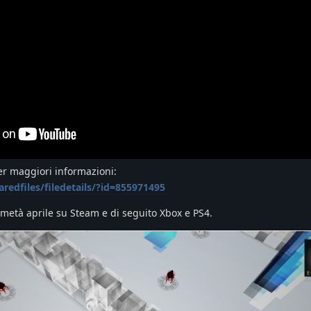
per maggiori informazioni:
edfiles/filedetails/?id=855971495
o/metà aprile su Steam e di seguito Xbox e PS4.