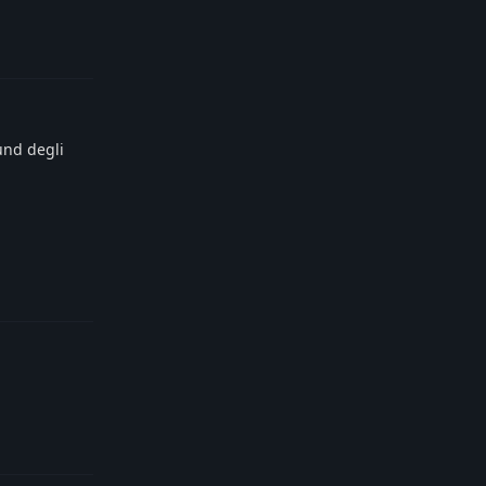
Reply
und degli
Reply
Reply