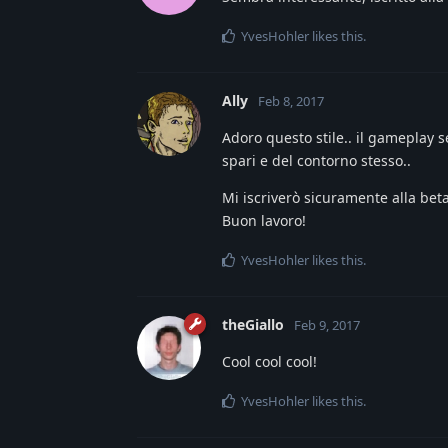
YvesHohler
likes this
.
Ally
Feb 8, 2017
Adoro questo stile.. il gameplay 
spari e del contorno stesso..
Mi iscriverò sicuramente alla bet
Buon lavoro!
YvesHohler
likes this
.
theGiallo
Feb 9, 2017
Cool cool cool!
YvesHohler
likes this
.