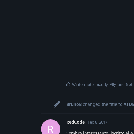
Wintermute
,
madtly
,
Ally
, and
6
oth
BrunoB
changed the title to
ATOMI
RedCode
Feb 8, 2017
R
Sembra interessante, iscritto alla