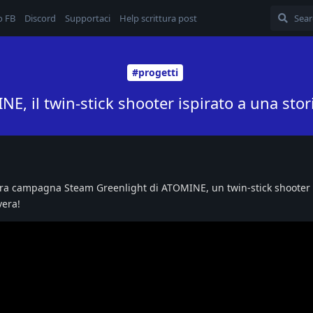
o FB
Discord
Supportaci
Help scrittura post
#progetti
E, il twin-stick shooter ispirato a una stor
nostra campagna Steam Greenlight di ATOMINE, un twin-stick shooter
vera!