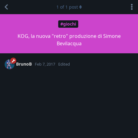
1
of
1
post
#giochi
KOG, la nuova "retro" produzione di Simone
Bevilacqua
BrunoB
Feb 7, 2017
Edited