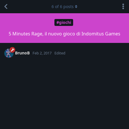
6
of
6
posts
#giochi
5 Minutes Rage, il nuovo gioco di Indomitus Games
BrunoB
Feb 2, 2017
Edited