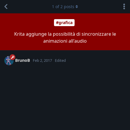
1
of
2
posts
#grafica
Krita aggiunge la possibilità di sincronizzare le
animazioni all'audio
BrunoB
Feb 2, 2017
Edited