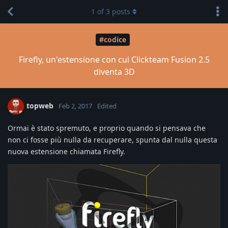
1
of
3
posts
#codice
Firefly, un'estensione con cui Clickteam Fusion 2.5
diventa 3D
topweb
Feb 2, 2017
Edited
Ormai è stato spremuto, e proprio quando si pensava che
non ci fosse più nulla da recuperare, spunta dal nulla questa
nuova estensione chiamata Firefly.