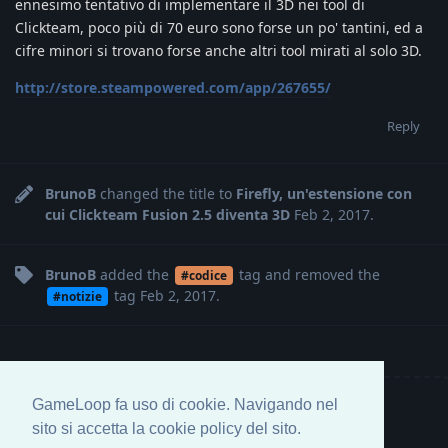
ennesimo tentativo di implementare il 3D nei tool di
Clickteam, poco più di 70 euro sono forse un po' tantini, ed a
cifre minori si trovano forse anche altri tool mirati al solo 3D.
http://store.steampowered.com/app/267655/
Reply
BrunoB
changed the title to
Firefly, un'estensione con
cui Clickteam Fusion 2.5 diventa 3D
Feb 2, 2017
.
BrunoB
added the
tag
and removed the
#codice
tag
Feb 2, 2017
.
#notizie
GameLoop fa uso di cookie. Navigando nel
Write a Reply...
sito si accetta la cookie policy del sito.