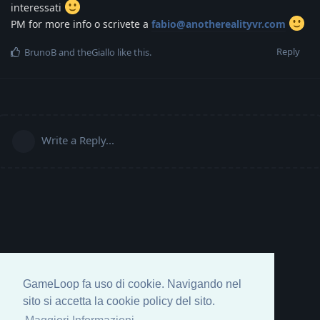
interessati
PM for more info o scrivete a
fabio@anotherealityvr.com
Reply
BrunoB
and
theGiallo
like this
.
Write a Reply...
GameLoop fa uso di cookie. Navigando nel
sito si accetta la cookie policy del sito.