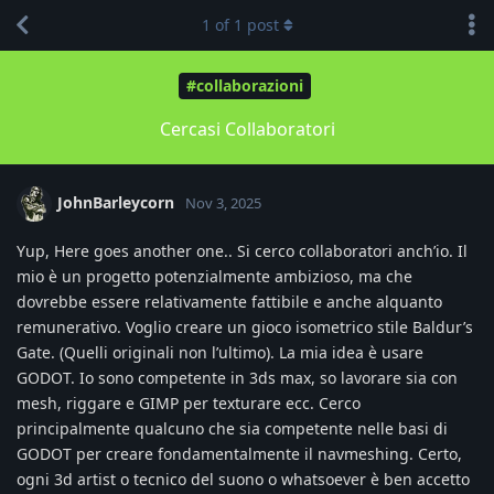
1
of
1
post
#collaborazioni
Cercasi Collaboratori
JohnBarleycorn
Nov 3, 2025
Yup, Here goes another one.. Si cerco collaboratori anch’io. Il
mio è un progetto potenzialmente ambizioso, ma che
dovrebbe essere relativamente fattibile e anche alquanto
remunerativo. Voglio creare un gioco isometrico stile Baldur’s
Gate. (Quelli originali non l’ultimo). La mia idea è usare
GODOT. Io sono competente in 3ds max, so lavorare sia con
mesh, riggare e GIMP per texturare ecc. Cerco
principalmente qualcuno che sia competente nelle basi di
GODOT per creare fondamentalmente il navmeshing. Certo,
ogni 3d artist o tecnico del suono o whatsoever è ben accetto