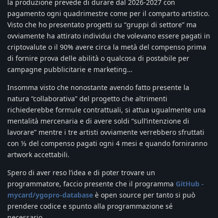
la produzione prevede di durare dal 2026-2027 con
pagamento ogni quadrimestre come per il comparto artistico.
Visto che ho presentato progetti su “gruppi di settore” ma
ovviamente ha attirato individui che volevano essere pagati in
criptovalute o il 90% avere circa la metà del compenso prima
di fornire prova delle abilità o qualcosa di postabile per
campagne pubblicitarie e marketing…
Insomma visto che nonostante avendo fatto presente la
natura “collaborativa” del progetto che altrimenti
richiederebbe formule contrattuali, si attua ugualmente una
mentalità mercenaria e di avere soldi “sull’intenzione di
lavorare” mentre i tre artisti ovviamente verrebbero sfruttati
con ⅓ del compenso pagati ogni 4 mesi e quando forniranno
artwork accettabili.
Spero di aver reso l’idea e di poter trovare un
programmatore, faccio presente che il programma
GitHub -
mycard/ygopro-database
è open source per tanto si può
prendere codice e spunto alla programmazione sé
necessario.