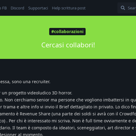
o FB
Discord
Supportaci
Help scrittura post
#collaborazioni
Cercasi collabori!
essa, sono una recruiter.
 un progetto videoludico 3D horror.
stico. Non cerchiamo senior ma persone che vogliono imbattersi in q
trama e altre info vi invio il Brief dettagliato in privato. Lo dico fi
gamento è Revenue Share (una parte dei soldi si avrà con il Crowd
oco) . Per chi è interessato mi scriva. Non è full time ovviamente e 
rio. Il team è composto da ideatori, sceneggiatori, art director e
 designer al momento.