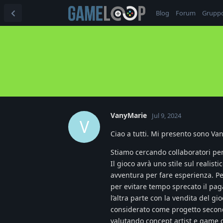
Blog
Forum
Grupp
VanyMarie
Jul 9, 2024
V
Ciao a tutti. Mi presento sono Van
Stiamo cercando collaboratori per
Il gioco avrà uno stile sul reali
avventura per fare esperienza. Per 
per evitare tempo sprecato il pa
l’altra parte con la vendita del gi
considerato come progetto seconda
valutando concept artist e game