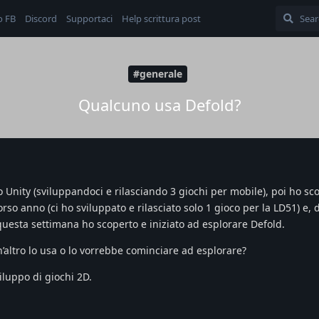
o FB
Discord
Supportaci
Help scrittura post
#generale
Qualcuno usa Defold?
o Unity (sviluppandoci e rilasciando 3 giochi per mobile), poi ho s
corso anno (ci ho sviluppato e rilasciato solo 1 gioco per la LD51) e,
questa settimana ho scoperto e iniziato ad esplorare Defold.
’altro lo usa o lo vorrebbe cominciare ad esplorare?
iluppo di giochi 2D.