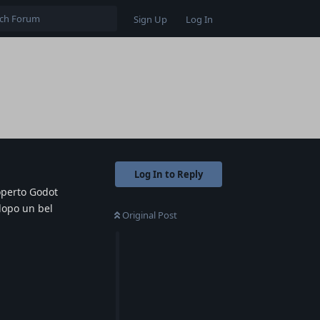
Sign Up
Log In
Log In to Reply
coperto Godot
 dopo un bel
Original Post
Reply