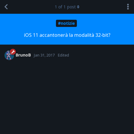
1
of
1
post
#notizie
iOS 11 accantonerà la modalità 32-bit?
BrunoB
Jan 31, 2017
Edited