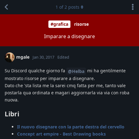
1
of
2
posts
#grafica
risorse
Imparare a disegnare
mgale
Jan 30, 2017
Edited
Su Discord qualche giorno fa
mi ha gentilmente
@Helba
mostrato risorse per imparare a disegnare.
Dato che 'sta lista me la sarei cmq fatta per me, tanto vale
postarla qua ordinata e magari aggiornarla via via con roba
nuova.
Libri
Il nuovo disegnare con la parte destra del cervello
Concept art empire - Best Drawing books