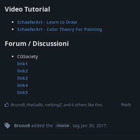
Video Tutorial
SchaeferArt - Learn to Draw
SchaeferArt - Color Theory For Painting
Forum / Discussioni
CGSociety
link1
link2
link3
link4
link5
Reply
BrunoB
,
theGiallo
,
netkingZ
, and
6
others
like this
.
BrunoB
added the
tag
Jan 30, 2017
.
risorse