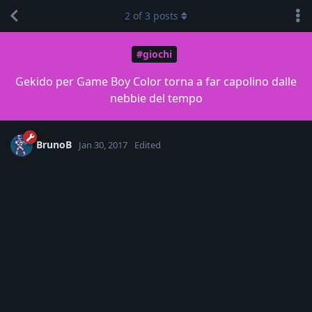
2
of
3
posts
#giochi
Gekido per Game Boy Color torna a far capolino dalle
nebbie del tempo
BrunoB
Jan 30, 2017
Edited