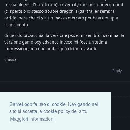
russia bleeds (l'ho adorato) o river city ransom: underground
(ci spero) o lo stesso double dragon 4 (dai trailer sembra
orrido) pare che ci sia un mezzo mercato per beat'em up a
scorrimento.
di gekido provicchiai la versione psx e mi sembrò nzomma, la
versione game boy advance invece mi fece un'ottima
impressione, ma non andari più di tanto avanti
chissà!
Reply
GameLoop fa uso di cookie. Navigando nel
Write a Reply...
sito si accetta la cookie policy del sito.
Maggiori Informazioni